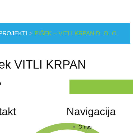
PROJEKTI
>
PIŠEK – VITLI KRPAN D. O. O.
išek VITLI KRPAN
?
takt
Navigacija
O nas