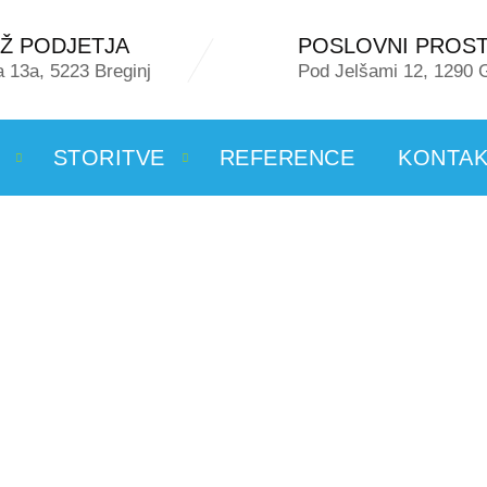
Ž PODJETJA
POSLOVNI PROS
a 13a, 5223 Breginj
Pod Jelšami 12, 1290 
STORITVE
REFERENCE
KONTAK
ERIJA PROJ
PORTFOLIO DETAIL