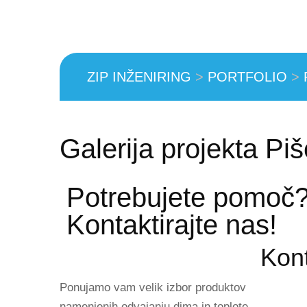
ZIP INŽENIRING
>
PORTFOLIO
>
Galerija projekta P
Potrebujete pomoč
Kontaktirajte nas!
Kon
Ponujamo vam velik izbor produktov
namenjenih odvajanju dima in toplote